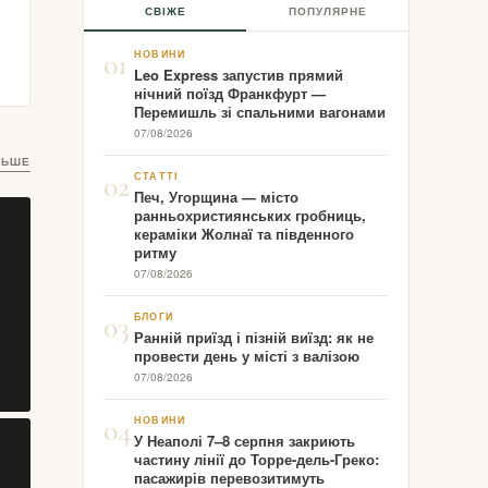
СВІЖЕ
ПОПУЛЯРНЕ
01
НОВИНИ
Leo Express запустив прямий
нічний поїзд Франкфурт —
Перемишль зі спальними вагонами
07/08/2026
ЛЬШЕ
02
СТАТТІ
Печ, Угорщина — місто
ранньохристиянських гробниць,
кераміки Жолнаї та південного
ритму
07/08/2026
03
БЛОГИ
Ранній приїзд і пізній виїзд: як не
провести день у місті з валізою
07/08/2026
04
НОВИНИ
У Неаполі 7–8 серпня закриють
частину лінії до Торре-дель-Греко:
пасажирів перевозитимуть