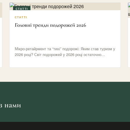
СТАТТІ
СТАТТІ
Головні тренди подорожей 2026
Мікро-ретайрмент та “тихі” подорожі: Яким став туризм у
2026 році? Світ подорожей у 2026 році остаточно
відмовився від…
 з нами