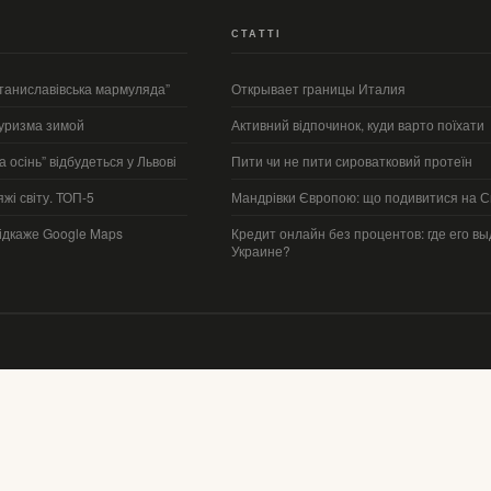
СТАТТІ
Станиславівська мармуляда”
Открывает границы Италия
уризма зимой
Активний відпочинок, куди варто поїхати
 осінь” відбудеться у Львові
Пити чи не пити сироватковий протеїн
жі світу. ТОП-5
Мандрівки Європою: що подивитися на С
підкаже Google Maps
Кредит онлайн без процентов: где его вы
Украине?