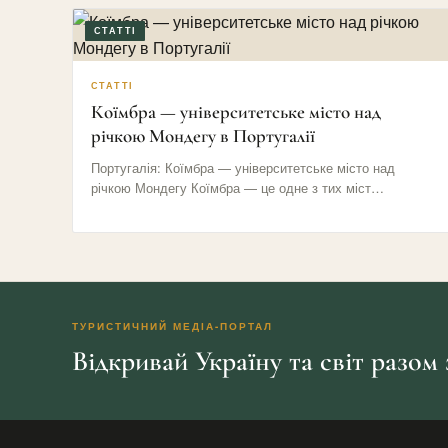
СТАТТІ
СТАТТІ
Коїмбра — університетське місто над
річкою Мондегу в Португалії
Португалія: Коїмбра — університетське місто над
річкою Мондегу Коїмбра — це одне з тих міст
Португалії, яке не…
ТУРИСТИЧНИЙ МЕДІА-ПОРТАЛ
Відкривай Україну та світ разом