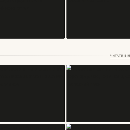
місто дерев’яних кварталів і
старий центр дивиться прямо на
творчого спокою
Альпи
06/08/2026
03/06/2026
СТАТТІ
СТАТТІ
Тронгейм, Норвегія – місто
Ансі, Франція — альпійське міс
ЧИТАТИ БІ
Нідароського собору, дерев’яних
каналів, прозорого озера і
складів і студентського
неквапливих ранків
17/05/2026
17/05/2026
північного ритму