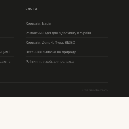
БЛОГИ
Хорватія: Істрія
Романтичні ідеї для відпочинку в Україні
Хорватія. День 4: Пула. ВІДЕО
ицилії
Весенняя вылазка на природу
дают в
Рейтинг пляжей: для релакса
Світлини
Контакти