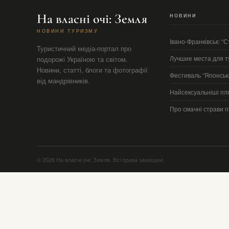
На власні очі: Земля
НОВИНИ
НОВИНИ ТУРИЗМУ
Івано-Франківськ: “
Туристичний медіа-портал про
Лучшие места для т
подорожі Україною та світом.
Новини, статті, блоги та фотографії
Фестиваль “Японська
від мандрівників.
Найсексуальніші пля
Про смачні страви 
© 2026 На власні очі: Земля. Всі права захищені.