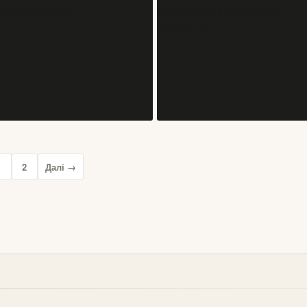
БЛОГИ
БЛОГИ
eSIM, роумінг чи місцева SIM-
Як вибрати зручну пересадку в
картка: як залишатися на зв’язку
аеропорту: час, термінали, багаж
за кордоном
запасний план
06/08/2026
05/08/2026
БЛОГИ
БЛОГИ
Як безпечно бронювати житло в
Як подорожувати у міжсезоння і
1
2
Далі →
Європі: поради
які в цьому переваги
03/06/2026
16/05/2026