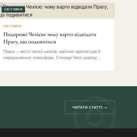
СВІТЛИНИ
СВІТЛИНИ
Подорожі Чехією: чому варто відвідати
Прагу, що подивитися
Прага — місто тисячі шпилів, магічної архітектури й
середньовічної атмосфери. Столиця Чехії щороку
приваблює мільйони туристів своїми вузькими…
ЧИТАТИ СТАТТІ →