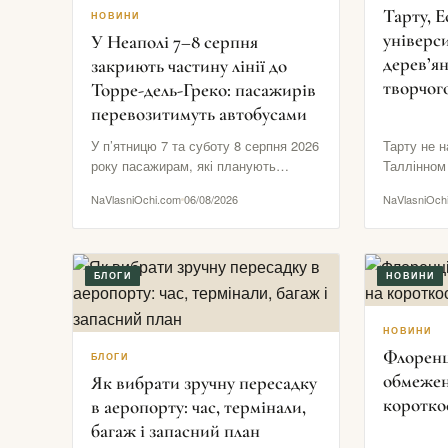
Тарту, Е
НОВИНИ
універси
У Неаполі 7–8 серпня
дерев’ян
закриють частину лінії до
творчог
Торре-дель-Греко: пасажирів
перевозитимуть автобусами
У п’ятницю 7 та суботу 8 серпня 2026
Тарту не н
року пасажирам, які планують
Таллінном
поїздки з Неаполя до Торре-дель-
веж або г
NaVlasniOchi.com
06/08/2026
NaVlasniOch
Греко, Помпеїв…
кварталів.
БЛОГИ
НОВИНИ
НОВИНИ
Флоренц
БЛОГИ
обмежен
Як вибрати зручну пересадку
коротко
в аеропорту: час, термінали,
багаж і запасний план