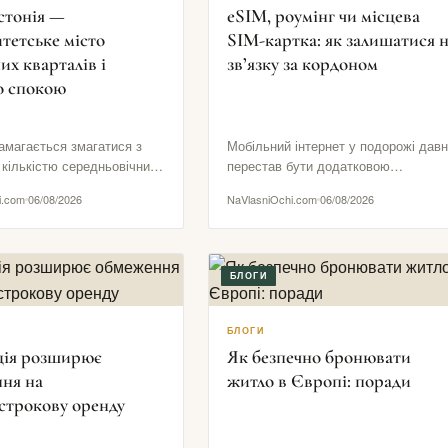
стонія —
eSIM, роумінг чи місцева
тетське місто
SIM-картка: як залишатися 
их кварталів і
зв’язку за кордоном
о спокою
амагається змагатися з
Мобільний інтернет у подорожі дав
 кількістю середньовічних
перестав бути додатковою
учністю туристичних
зручністю. Він потрібен для
i.com
06/08/2026
NaVlasniOchi.com
06/08/2026
 Його сила в іншому: тут…
посадкових талонів, навігації,
повідомлень від готелю,…
БЛОГИ
БЛОГИ
ія розширює
Як безпечно бронювати
ня на
житло в Європі: поради
строкову оренду