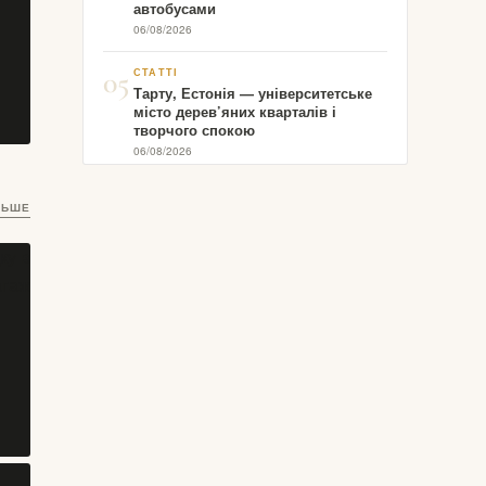
автобусами
06/08/2026
05
СТАТТІ
Тарту, Естонія — університетське
місто дерев’яних кварталів і
творчого спокою
06/08/2026
то
ЛЬШЕ