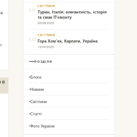
01
СВІТЛИНИ
на
Турин, Італія: елегантність, історія
та смак П’ємонту
06/08/2025
02
СВІТЛИНИ
Гора Хом’як, Карпати, Україна
но
13/04/2025
РОЗДІЛИ
Блоги
Новини
Світлини
Статті
Фото України