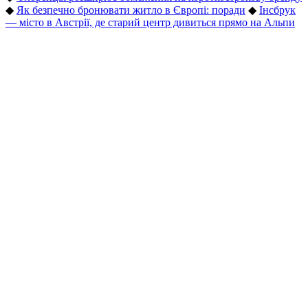
◆
Як безпечно бронювати житло в Європі: поради
◆
Інсбрук
— місто в Австрії, де старий центр дивиться прямо на Альпи