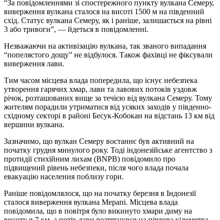
“За повідомленнями зі спостережного пункту вулкана Семеру,
виверження вулкана сталося на висоті 1500 м на південний
схід. Статус вулкана Семеру, як і раніше, залишається на рівні
3 або тривоги”, — йдеться в повідомленні.
Незважаючи на активізацію вулкана, так званого випадання
“попелястого дощу” не відбулося. Також фахівці не фіксували
виверження лави.
Тим часом місцева влада попередила, що існує небезпека
утворення гарячих хмар, лави та лавових потоків уздовж
річок, розташованих вище за течією від вулкана Семеру. Тому
жителям порадили утриматися від усяких заходів у південно-
східному секторі в районі Бесук-Кобокан на відстань 13 км від
вершини вулкана.
Зазначимо, що вулкан Семеру востаннє був активний на
початку грудня минулого року. Тоді індонезійське агентство з
протидії стихійним лихам (BNPB) повідомило про
підвищений рівень небезпеки, після чого влада почала
евакуацію населення поблизу гори.
Раніше повідомлялося, що на початку березня в Індонезії
сталося виверження вулкана Мерапі. Місцева влада
повідомила, що в повітря було викинуто хмари диму на
висоту в 7 км, а потік лави розтягнувся на півтора кілометра.