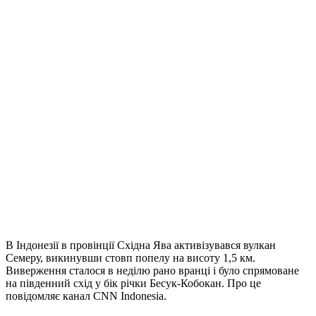
В Індонезії в провінції Східна Ява активізувався вулкан
Семеру, викинувши стовп попелу на висоту 1,5 км.
Виверження сталося в неділю рано вранці і було спрямоване
на південний схід у бік річки Бесук-Кобокан. Про це
повідомляє канал CNN Indonesia.