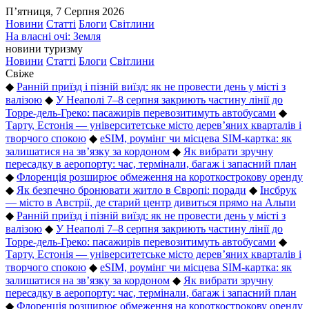
П’ятниця, 7 Серпня 2026
Новини
Статті
Блоги
Світлини
На власні очі: Земля
новини туризму
Новини
Статті
Блоги
Світлини
Свіже
◆
Ранній приїзд і пізній виїзд: як не провести день у місті з
валізою
◆
У Неаполі 7–8 серпня закриють частину лінії до
Торре-дель-Греко: пасажирів перевозитимуть автобусами
◆
Тарту, Естонія — університетське місто дерев’яних кварталів і
творчого спокою
◆
eSIM, роумінг чи місцева SIM-картка: як
залишатися на зв’язку за кордоном
◆
Як вибрати зручну
пересадку в аеропорту: час, термінали, багаж і запасний план
◆
Флоренція розширює обмеження на короткострокову оренду
◆
Як безпечно бронювати житло в Європі: поради
◆
Інсбрук
— місто в Австрії, де старий центр дивиться прямо на Альпи
◆
Ранній приїзд і пізній виїзд: як не провести день у місті з
валізою
◆
У Неаполі 7–8 серпня закриють частину лінії до
Торре-дель-Греко: пасажирів перевозитимуть автобусами
◆
Тарту, Естонія — університетське місто дерев’яних кварталів і
творчого спокою
◆
eSIM, роумінг чи місцева SIM-картка: як
залишатися на зв’язку за кордоном
◆
Як вибрати зручну
пересадку в аеропорту: час, термінали, багаж і запасний план
◆
Флоренція розширює обмеження на короткострокову оренду