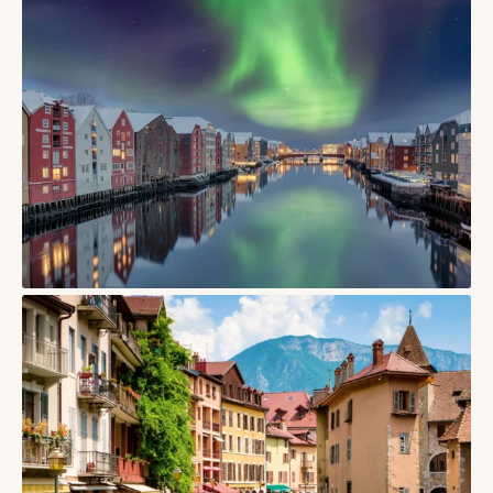
СТАТТІ
Інсбрук — місто в Австрії, де старий центр дивиться прямо
на Альпи
03/06/2026
СТАТТІ
Тронгейм, Норвегія – місто Нідароського собору,
дерев’яних складів і студентського північного ритму
17/05/2026