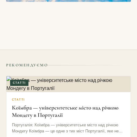
БЛОГИ
Як подорожувати у міжсезоння і які в цьому переваги
16/05/2026
РЕКОМЕНДУЄМО
СТАТТІ
СТАТТІ
Коїмбра — університетське місто над річкою
Мондегу в Португалії
Португалія: Коїмбра — університетське місто над річкою
Мондегу Коїмбра — це одне з тих міст Португалії, яке не…