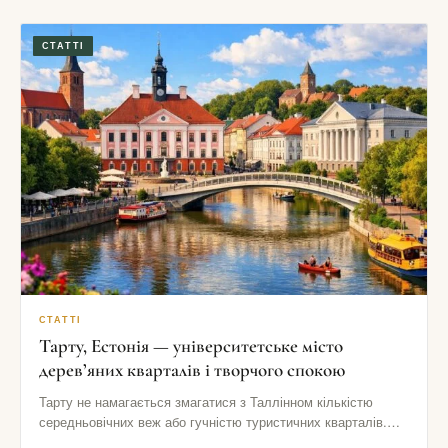
СТАТТІ
СТАТТІ
Тарту, Естонія — університетське місто
дерев’яних кварталів і творчого спокою
Тарту не намагається змагатися з Таллінном кількістю
середньовічних веж або гучністю туристичних кварталів.
Його сила в іншому: тут…