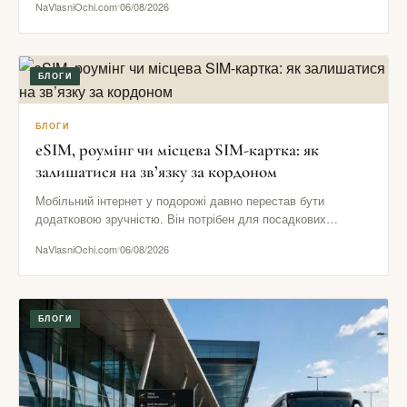
NaVlasniOchi.com
06/08/2026
БЛОГИ
БЛОГИ
eSIM, роумінг чи місцева SIM-картка: як
залишатися на зв’язку за кордоном
Мобільний інтернет у подорожі давно перестав бути
додатковою зручністю. Він потрібен для посадкових
талонів, навігації, повідомлень від готелю,…
NaVlasniOchi.com
06/08/2026
БЛОГИ