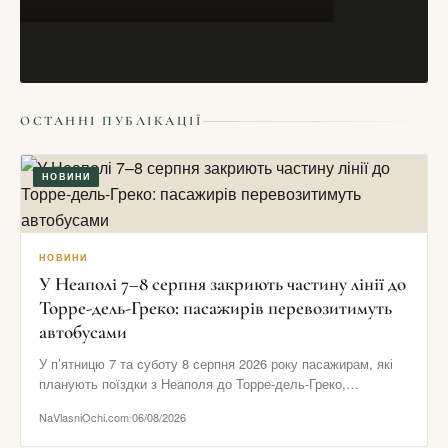
ОСТАННІ ПУБЛІКАЦІЇ
НОВИНИ
НОВИНИ
У Неаполі 7–8 серпня закриють частину лінії до
Торре-дель-Греко: пасажирів перевозитимуть
автобусами
У п’ятницю 7 та суботу 8 серпня 2026 року пасажирам, які
планують поїздки з Неаполя до Торре-дель-Греко,
Помпеїв…
NaVlasniOchi.com
06/08/2026