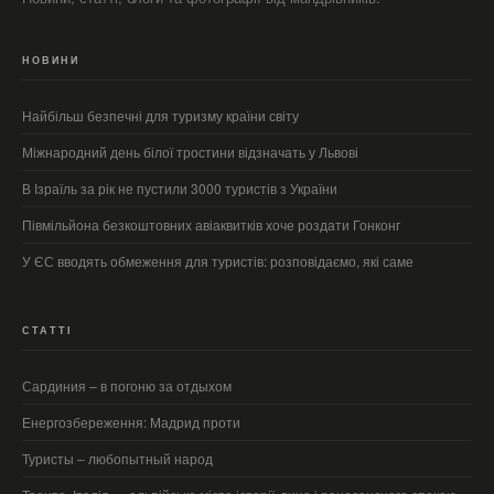
НОВИНИ
Найбільш безпечні для туризму країни світу
Міжнародний день білої тростини відзначать у Львові
В Ізраїль за рік не пустили 3000 туристів з України
Півмільйона безкоштовних авіаквитків хоче роздати Гонконг
У ЄС вводять обмеження для туристів: розповідаємо, які саме
СТАТТІ
Сардиния – в погоню за отдыхом
Енергозбереження: Мадрид проти
Туристы – любопытный народ