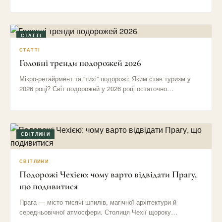
СТАТТІ
СТАТТІ
Головні тренди подорожей 2026
Мікро-ретайрмент та “тихі” подорожі: Яким став туризм у
2026 році? Світ подорожей у 2026 році остаточно
відмовився від…
СВІТЛИНИ
СВІТЛИНИ
Подорожі Чехією: чому варто відвідати Прагу,
що подивитися
Прага — місто тисячі шпилів, магічної архітектури й
середньовічної атмосфери. Столиця Чехії щороку
приваблює мільйони туристів своїми вузькими…