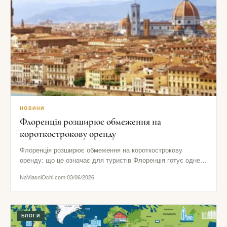
НОВИНИ
Флоренція розширює обмеження на
короткострокову оренду
Флоренція розширює обмеження на короткострокову
оренду: що це означає для туристів Флоренція готує одне з
найпомітніших рішень в…
NaVlasniOchi.com
03/06/2026
БЛОГИ