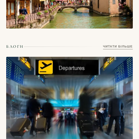
СТАТТІ
Ансі, Франція — альпійське місто каналів, прозорого озера
БЛОГИ
ЧИТАТИ БІЛЬШЕ
і неквапливих ранків
17/05/2026