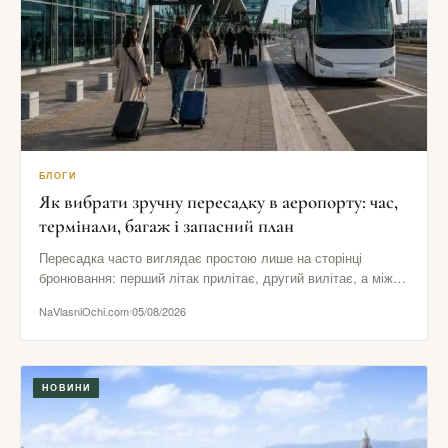
БЛОГИ
Як вибрати зручну пересадку в аеропорту: час,
термінали, багаж і запасний план
Пересадка часто виглядає простою лише на сторінці
бронювання: перший літак прилітає, другий вилітає, а між
ними начебто залишається…
NaVlasniOchi.com
05/08/2026
НОВИНИ