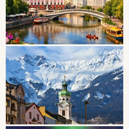
СТАТТІ
Тарту, Естонія — університетське місто дерев’яних
кварталів і творчого спокою
06/08/2026