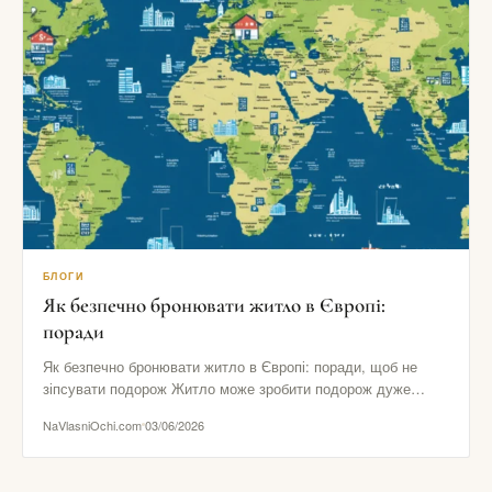
БЛОГИ
Як безпечно бронювати житло в Європі:
поради
Як безпечно бронювати житло в Європі: поради, щоб не
зіпсувати подорож Житло може зробити подорож дуже
комфортною або…
NaVlasniOchi.com
03/06/2026