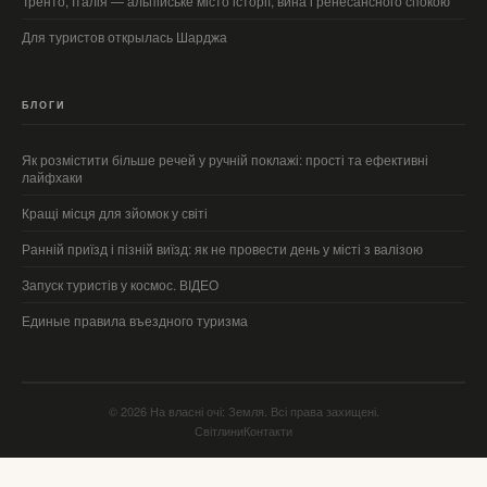
Тренто, Італія — альпійське місто історії, вина і ренесансного спокою
Для туристов открылась Шарджа
БЛОГИ
Як розмістити більше речей у ручній поклажі: прості та ефективні
лайфхаки
Кращі місця для зйомок у світі
Ранній приїзд і пізній виїзд: як не провести день у місті з валізою
Запуск туристів у космос. ВІДЕО
Единые правила въездного туризма
© 2026 На власні очі: Земля. Всі права захищені.
Світлини
Контакти