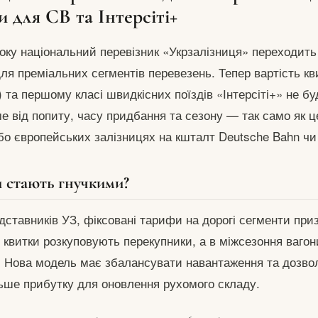
и для СВ та Інтерсіті+
року національний перевізник «Укрзалізниця» переходить
ля преміальних сегментів перевезень. Тепер вартість кви
 та першому класі швидкісних поїздів «Інтерсіті+» не б
е від попиту, часу придбання та сезону — так само як ц
бо європейських залізницях на кшталт Deutsche Bahn чи P
 стають гнучкими?
ставників УЗ, фіксовані тарифи на дорогі сегменти приз
и квитки розкуповують перекупники, а в міжсезоння вагон
. Нова модель має збалансувати навантаження та дозвол
ьше прибутку для оновлення рухомого складу.