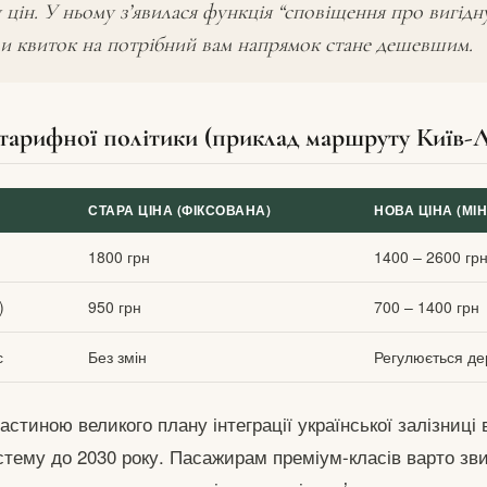
цін. У ньому з’явилася функція “сповіщення про вигідну
ли квиток на потрібний вам напрямок стане дешевшим.
тарифної політики (приклад маршруту Київ-Л
СТАРА ЦІНА (ФІКСОВАНА)
НОВА ЦІНА (МІ
1800 грн
1400 – 2600 гр
)
950 грн
700 – 1400 грн
с
Без змін
Регулюється д
стиною великого плану інтеграції української залізниці
стему до 2030 року. Пасажирам преміум-класів варто зв