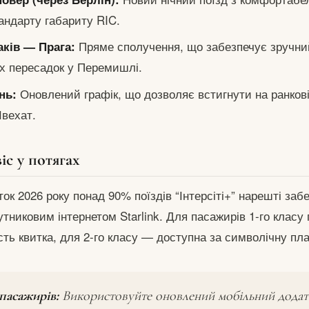
андарту габариту RIC.
Пряме сполучення, що забезпечує зручний
аків — Прага:
х пересадок у Перемишлі.
Оновлений графік, що дозволяє встигнути на ранкові
нь:
вехат.
іс у потягах
ок 2026 року понад 90% поїздів “Інтерсіті+” нарешті заб
тниковим інтернетом Starlink. Для пасажирів 1-го класу
сть квитка, для 2-го класу — доступна за символічну пла
пасажирів:
Використовуйте оновлений мобільний додат