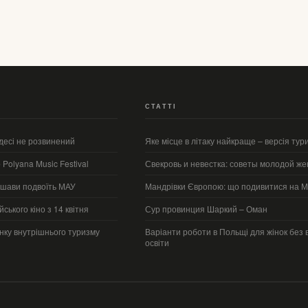
СТАТТІ
десі не розвинений
Яке місце в літаку найкраще – версія тур
Polyana Music Festival
Свекровь и невестка: советы молодой же
ршави подвоїть МАУ
Мандрівки Європою: що подивитися на М
йського кіно з 14 квітня
Сур провинция Шаркий – Оман
нку внутрішнього туризму
Варіанти роботи в Польщі для жінок без 
освіти