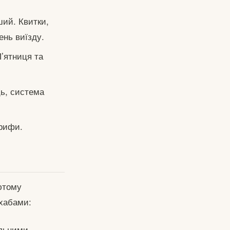
ший. Квитки,
ень виїзду.
П’ятниця та
ь, система
арифи.
ютому
 хабами:
ельними