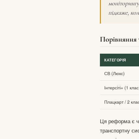
моніторингу 
підкаже, ко
Порівняння 
КАТЕГОРІЯ
СВ (Люкс)
Інтерсіті+ (1 клас
Плацкарт / 2 кла
Ця реформа є ча
транспортну си