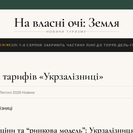
На власні очі: Земля
НОВИНИ ТУРИЗМУ
НЕАПОЛІ 7–8 СЕРПНЯ ЗАКРИЮТЬ ЧАСТИНУ ЛІНІЇ ДО ТОРРЕ-ДЕЛЬ-
СВІЖЕ
 тарифів «Укрзалізниці»
 Лютого 2026
Новини
ціни та “ринкова модель”: Укрзалізниц