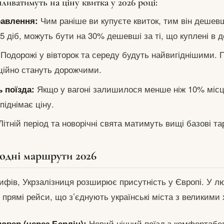
ливатимуть на ціну квитка у 2026 році:
Чим раніше ви купуєте квиток, тим він дешев
равлення:
5 діб, можуть бути на 30% дешевші за ті, що куплені в д
Подорожі у вівторок та середу будуть найвигіднішими. 
ційно стануть дорожчими.
Якщо у вагоні залишилося менше ніж 10% місц
 поїзда:
піднімає ціну.
ітній період та новорічні свята матимуть вищі базові т
одні маршрути 2026
рифів, Укрзалізниця розширює присутність у Європі. У л
 прямі рейси, що з’єднують українські міста з великими
Новий нічний поїзд з комфортаб
овер (через Берлін):