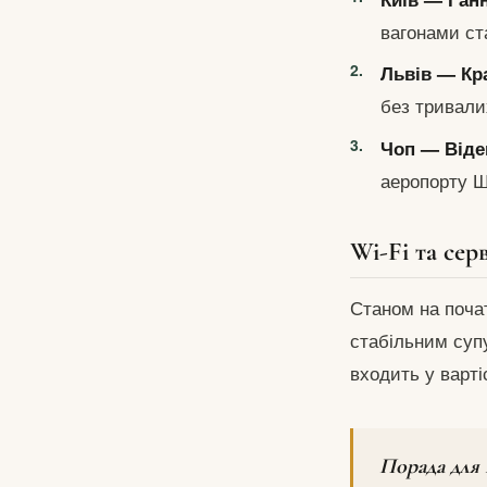
вагонами ст
Львів — Кр
без тривали
Чоп — Віде
аеропорту Ш
Wi-Fi та серв
Станом на почат
стабільним супу
входить у варті
Порада для 