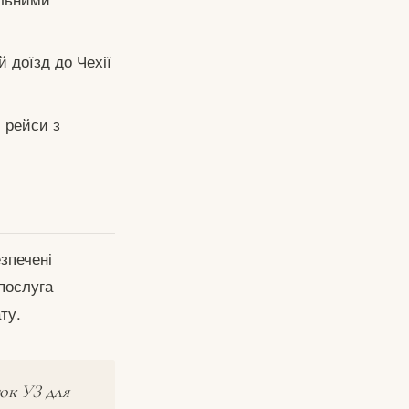
 доїзд до Чехії
 рейси з
езпечені
 послуга
ту.
ок УЗ для