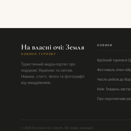
На власні очі: Земля
НОВИНИ
НОВИНИ ТУРИЗМУ
Круїзний туризм в О
Туристичний медіа-портал про
Фестиваль опен-ейр 
подорожі Україною та світом.
Новини, статті, блоги та фотографії
Число рейсів до Ва
від мандрівників.
Київ: Тиждень австрі
Про перспективи ри
© 2026 На власні очі: Земля. Всі права захищені.