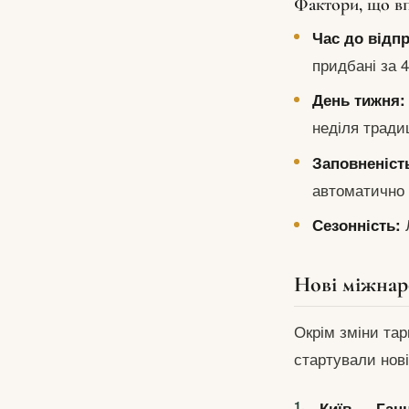
Фактори, що вп
Час до відп
придбані за 4
День тижня:
неділя тради
Заповненість
автоматично 
Л
Сезонність:
Нові міжнар
Окрім зміни та
стартували нові
Київ — Ганн