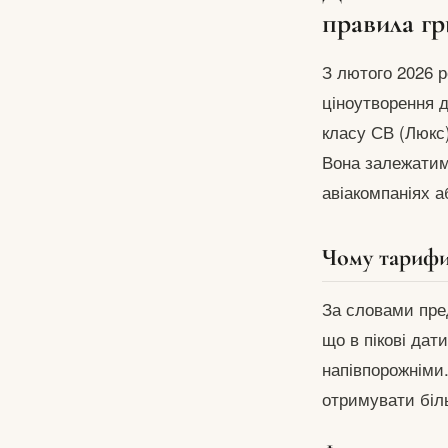
правила гр
З лютого 2026 
ціноутворення д
класу СВ (Люкс)
Вона залежатим
авіакомпаніях а
Чому тарифи
За словами пред
що в пікові дат
напівпорожніми
отримувати біл