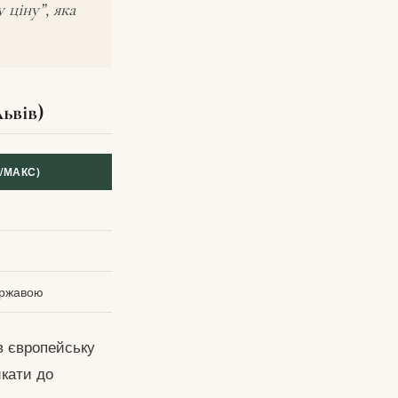
 ціну”, яка
ьвів)
Н/МАКС)
н
ержавою
 в європейську
икати до