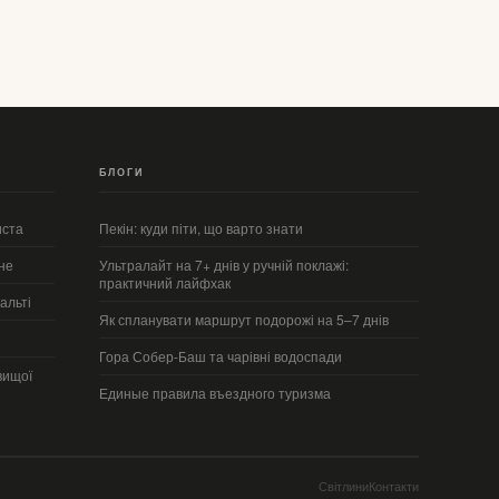
БЛОГИ
иста
Пекін: куди піти, що варто знати
не
Ультралайт на 7+ днів у ручній поклажі:
практичний лайфхак
альті
Як спланувати маршрут подорожі на 5–7 днів
Гора Собер-Баш та чарівні водоспади
вищої
Единые правила въездного туризма
Світлини
Контакти