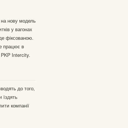
 на нову модель
тків у вагонах
уде фіксованою.
е працює в
KP Intercity.
водять до того,
и їздять
ити компанії